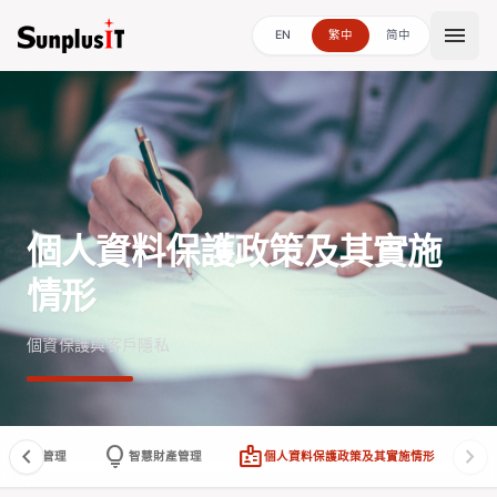
menu
EN
繁中
简中
個人資料保護政策及其實施
情形
個資保護與客戶隱私
chevron_left
lightbulb
badge
chevron_right
資訊安全管理
智慧財產管理
個人資料保護政策及其實施情形